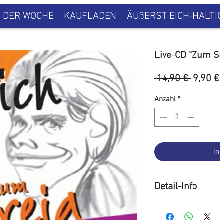
H DER WOCHE
KAUFLADEN
ÄUßERST EICH-HALTI
Live-CD "Zum S
Standa
 14,90 € 
9,90 €
Anzahl
*
In
Detail-Info
"Zum Schreia" war d
Geburtsstunde von 