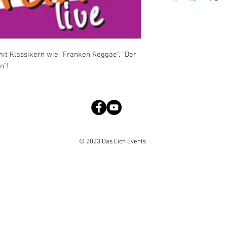
beeinhaltet einige 
immer Platz im Best
für jeden Eich-Fan!
Tracklist:
1. Verehrteas Pub
it Klassikern wie "Franken Reggae", "Der
2. Begrüßung
n"!
3. Franken-Regga
4. Lied an die 6-jä
5. Generationen
6. Gestern hart, he
7. GEZ
8. Die fränkische R
9. Fragen über Fr
© 2023 Das Eich Events
10. Terrorzelle Vol
11. Bierfest-Ballade
12. Dialektsong/Ba
13. Verehrtes Publ
Gesamtspielzeit: ca.
TIPP: Mehr haben und